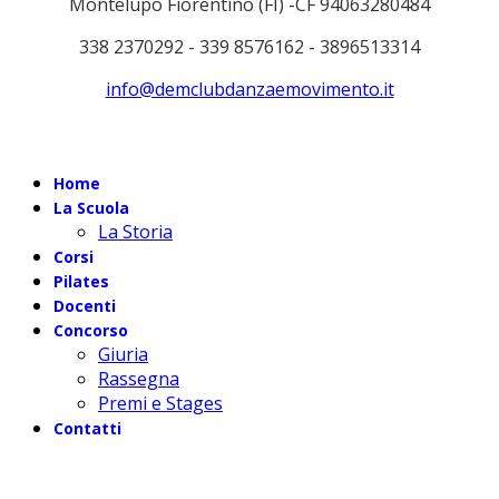
Montelupo Fiorentino (FI) -CF 94063280484
338 2370292 - 339 8576162 - 3896513314
info@demclubdanzaemovimento.it
Home
La Scuola
La Storia
Corsi
Pilates
Docenti
Concorso
Giuria
Rassegna
Premi e Stages
Contatti