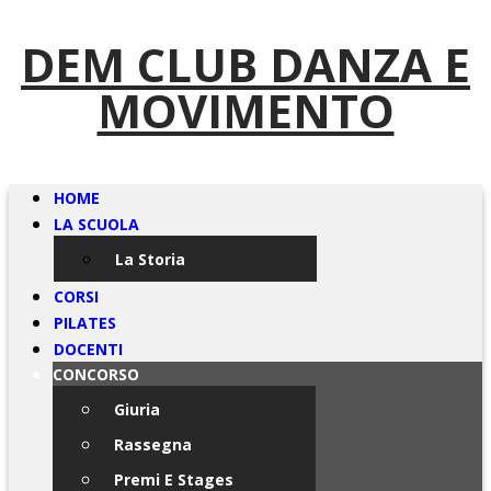
DEM CLUB DANZA E
MOVIMENTO
HOME
LA SCUOLA
La Storia
CORSI
PILATES
DOCENTI
CONCORSO
Giuria
Rassegna
Premi E Stages